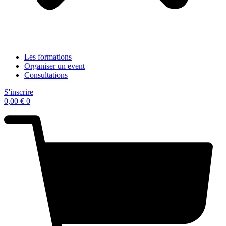
Les formations
Organiser un event
Consultations
S'inscrire
0,00
€
0