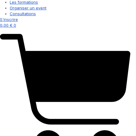
Les formations
Organiser un event
Consultations
S'inscrire
0,00
€
0